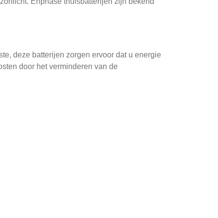
onlicht. Enphase thuisbatterijen zijn bekend
te, deze batterijen zorgen ervoor dat u energie
iekosten door het verminderen van de
kan de Enphase thuisbatterij als
ls koelkasten en verlichting. Daarnaast dragen
ndere opslagsystemen. Deze batterijen zijn
lligente software, die u in staat stelt om de
ebreid door extra modules toe te voegen,
l onafhankelijk werkt, waardoor het systeem