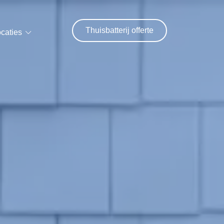
Thuisbatterij offerte
caties