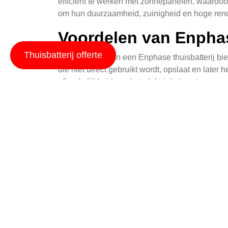
efficiënt te werken met zonnepanelen, waardoor
om hun duurzaamheid, zuinigheid en hoge re
Voordelen van Enphas
Thuisbatterij offerte
De installatie van een Enphase thuisbatterij b
die niet direct gebruikt wordt, opslaat en later
afhankelijkheid van het elektriciteitsnet.
Een andere belangrijk voordelen is de betrouwb
noodvoorziening dienen, waardoor u en uw famili
deze batterijen bij aan de duurzaamheid doorda
Kenmerken Enphase T
Enphase thuisbatterijen zijn uitgerust met ver
compact en kunnen gemakkelijk worden geïnstalle
energiegebruiken te monitoren en aan te passe
Eén van de opmerkelijke kenmerken is de modul
afhankelijk van uw energiebehoeften. De Enpha