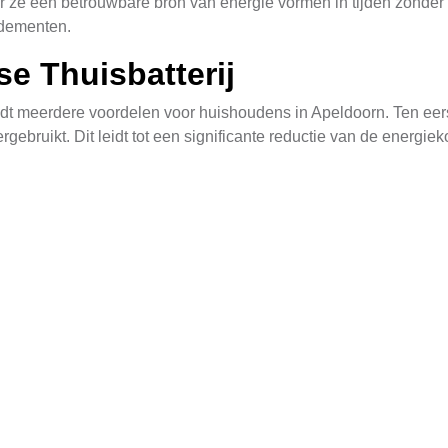
 ze een betrouwbare bron van energie vormen in tijden zonder z
ndementen.
e Thuisbatterij
iedt meerdere voordelen voor huishoudens in Apeldoorn. Ten eers
 hergebruikt. Dit leidt tot een significante reductie van de energ
aarheid tijdens stroomuitvalen. In geval van een stroomstoring 
e niet in duisternis zitten of zonder essentiële apparatuur zoa
t ze het gebruik van fossiele brandstoffen verminderen.
huisbatterij
schillende kenmerken die hen uniek maken in vergelijking met a
erd binnen of buiten uw huis. Ze zijn ook voorzien van een inte
n.
are opbouw. Dit betekent dat de batterijen kunnen worden uitg
se Microinverter technologie zorgt ervoor dat elke zonnepanee