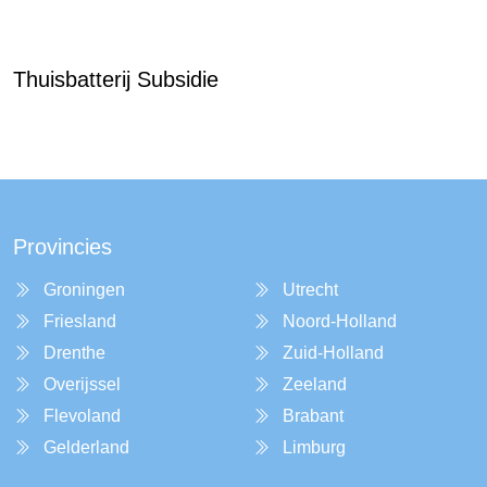
Thuisbatterij Subsidie
Provincies
Groningen
Utrecht
Friesland
Noord-Holland
Drenthe
Zuid-Holland
Overijssel
Zeeland
Flevoland
Brabant
Gelderland
Limburg