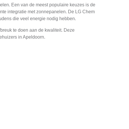
delen. Een van de meest populaire keuzes is de
gente integratie met zonnepanelen. De LG Chem
oudens die veel energie nodig hebben.
breuk te doen aan de kwaliteit. Deze
behuizers in Apeldoorn.
 kunnen deze batterijen helpen de kosten van
er de tarieven lager zijn.
 men afhankelijkheid van fossiele brandstoffen
ns stormen of andere extreme
at extra veiligheid en rust biedt.