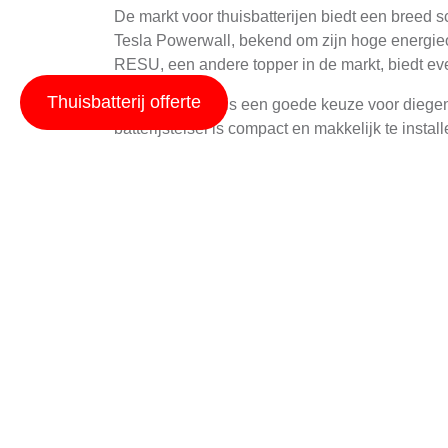
De markt voor thuisbatterijen biedt een breed
Tesla Powerwall, bekend om zijn hoge energie
RESU, een andere topper in de markt, biedt ev
Thuisbatterij offerte
De BYD B-Box is een goede keuze voor diegenen
batterijstelsel is compact en makkelijk te insta
Voordelen van sessy t
Sessy thuisbatterijen bieden diverse voordele
het elektriciteitsverbruik te verlagen door ener
Ook dragen ze bij aan een duurzamere levenssti
en helpt men mee om de CO2 uitstoot te verlag
Bovendien bieden sessy thuisbatterijen meer en
weersomstandigheden, kan een thuisbatterij zorg
Installatie en onderh