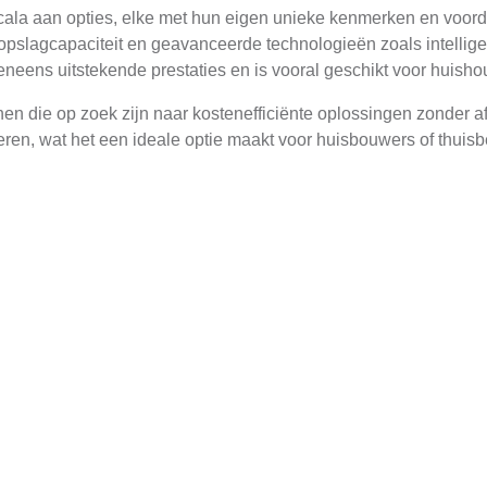
 scala aan opties, elke met hun eigen unieke kenmerken en voor
opslagcapaciteit en geavanceerde technologieën zoals intelli
eneens uitstekende prestaties en is vooral geschikt voor huish
 die op zoek zijn naar kostenefficiënte oplossingen zonder af
lleren, wat het een ideale optie maakt voor huisbouwers of thuis
huisbatterijen
n die zowel economisch als ecologisch zijn. Op economisch vlak
gieopwekking in piekuren op te slaan en later te gebruiken wanne
jl. Door zonne-energie op te slaan en te gebruiken, vermindert
en.
ergieonafhankelijkheid. In geval van stroomuitval, zoals tijde
en dat essentiële apparaten en systemen blijven functioneren, w
oud