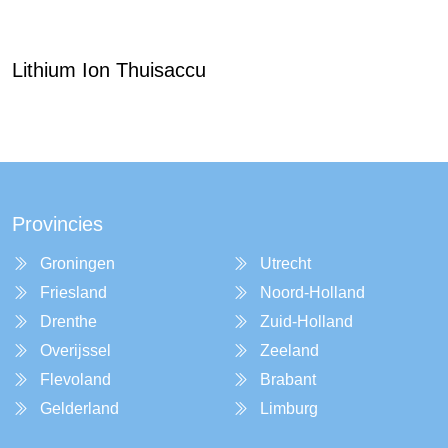
Lithium Ion Thuisaccu
Provincies
Groningen
Utrecht
Friesland
Noord-Holland
Drenthe
Zuid-Holland
Overijssel
Zeeland
Flevoland
Brabant
Gelderland
Limburg